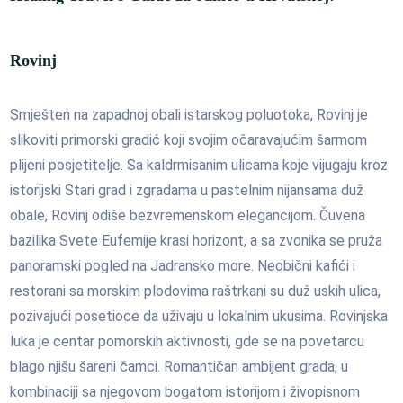
Rovinj
Smješten na zapadnoj obali istarskog poluotoka, Rovinj je
slikoviti primorski gradić koji svojim očaravajućim šarmom
plijeni posjetitelje. Sa kaldrmisanim ulicama koje vijugaju kroz
istorijski Stari grad i zgradama u pastelnim nijansama duž
obale, Rovinj odiše bezvremenskom elegancijom. Čuvena
bazilika Svete Eufemije krasi horizont, a sa zvonika se pruža
panoramski pogled na Jadransko more. Neobični kafići i
restorani sa morskim plodovima raštrkani su duž uskih ulica,
pozivajući posetioce da uživaju u lokalnim ukusima. Rovinjska
luka je centar pomorskih aktivnosti, gde se na povetarcu
blago njišu šareni čamci. Romantičan ambijent grada, u
kombinaciji sa njegovom bogatom istorijom i živopisnom