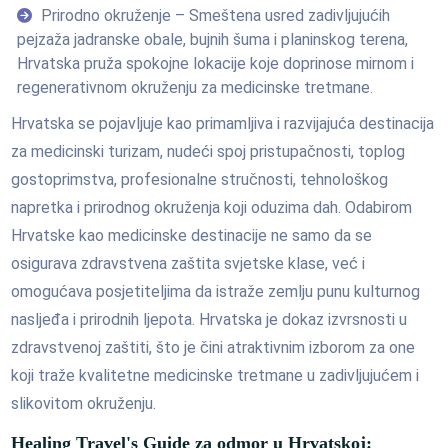
Prirodno okruženje – Smeštena usred zadivljujućih
pejzaža jadranske obale, bujnih šuma i planinskog terena,
Hrvatska pruža spokojne lokacije koje doprinose mirnom i
regenerativnom okruženju za medicinske tretmane.
Hrvatska se pojavljuje kao primamljiva i razvijajuća destinacija
za medicinski turizam, nudeći spoj pristupačnosti, toplog
gostoprimstva, profesionalne stručnosti, tehnološkog
napretka i prirodnog okruženja koji oduzima dah. Odabirom
Hrvatske kao medicinske destinacije ne samo da se
osigurava zdravstvena zaštita svjetske klase, već i
omogućava posjetiteljima da istraže zemlju punu kulturnog
nasljeđa i prirodnih ljepota. Hrvatska je dokaz izvrsnosti u
zdravstvenoj zaštiti, što je čini atraktivnim izborom za one
koji traže kvalitetne medicinske tretmane u zadivljujućem i
slikovitom okruženju.
Healing Travel's Guide za odmor u Hrvatskoj: