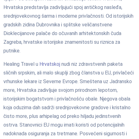
Hrvatska predstavlja zadivljujući spoj antičkog nasleđa,
srednjovekovnog šarma i moderne privlačnosti. Od istorijskih
gradskih zidina Dubrovnika i splitske veličanstvene
Dioklecijanove palače do očuvanih arhitektonskih čuda
Zagreba, hrvatske istorijske znamenitosti su riznica za
putnike.
Healing Travel u
Hrvatskoj
nudi niz zdravstvenih paketa
sličnih srpskim, ali malo skuplji zbog članstva u EU, privlačeći
vrhunske lekare iz Severne Evrope. Smeštena uz Jadransko
more, Hrvatska zadivljuje svojom prirodnom lepotom,
istorijskim bogatstvom i privlačnošću obale. Njegova obala
koja oduzima dah sadrži srednjovekovne gradove i kristalno
čisto more, plus arhipelag od preko hiljadu jedinstvenih
ostrva. Stanovnici EU mogu imati koristi od potencijalnih
nadoknada osiguranja za tretmane. Posvećeni sigurnosti i