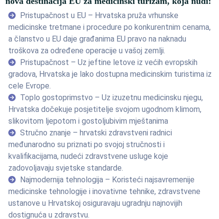
nova destinacija EU za medicinski turizam, koja nudi:
Pristupačnost u EU – Hrvatska pruža vrhunske
medicinske tretmane i procedure po konkurentnim cenama,
a članstvo u EU daje građanima EU pravo na naknadu
troškova za određene operacije u vašoj zemlji.
Pristupačnost – Uz jeftine letove iz većih evropskih
gradova, Hrvatska je lako dostupna medicinskim turistima iz
cele Evrope.
Toplo gostoprimstvo – Uz izuzetnu medicinsku njegu,
Hrvatska dočekuje posjetitelje svojom ugodnom klimom,
slikovitom ljepotom i gostoljubivim mještanima
Stručno znanje – hrvatski zdravstveni radnici
međunarodno su priznati po svojoj stručnosti i
kvalifikacijama, nudeći zdravstvene usluge koje
zadovoljavaju svjetske standarde.
Najmodernija tehnologija – Koristeći najsavremenije
medicinske tehnologije i inovativne tehnike, zdravstvene
ustanove u Hrvatskoj osiguravaju ugradnju najnovijih
dostignuća u zdravstvu.