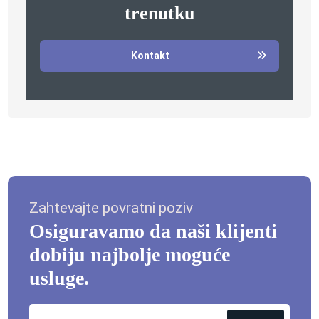
trenutku
Kontakt
Zahtevajte povratni poziv
Osiguravamo da naši klijenti
dobiju najbolje moguće
usluge.