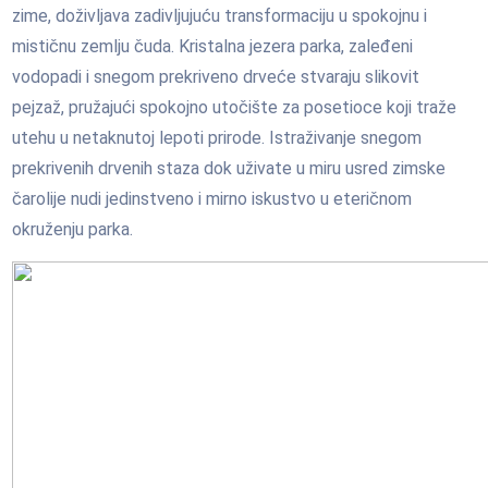
zime, doživljava zadivljujuću transformaciju u spokojnu i
mističnu zemlju čuda. Kristalna jezera parka, zaleđeni
vodopadi i snegom prekriveno drveće stvaraju slikovit
pejzaž, pružajući spokojno utočište za posetioce koji traže
utehu u netaknutoj lepoti prirode. Istraživanje snegom
prekrivenih drvenih staza dok uživate u miru usred zimske
čarolije nudi jedinstveno i mirno iskustvo u eteričnom
okruženju parka.