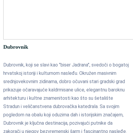
Dubrovnik
Dubrovnik, koji se slavi kao "biser Jadrana", svedoči o bogatoj
hrvatskoj istoriji i kulturnom nasleđu. Okružen masivnim
srednjovekovnim zidinama, dobro očuvani stari gradski grad
prikazuje očaravajuće kaldrmisane ulice, elegantnu baroknu
arhitekturu i kultne znamenitosti kao što su šetalište
Stradun i veličanstvena dubrovačka katedrala. Sa svojim
pogledom na obalu koji oduzima dah i istorijskim značajem,
Dubrovnik je ključna destinacija, pozivajući putnike da
zakorači u njegov bezvremenski šarm i fascinantno nasleđe.