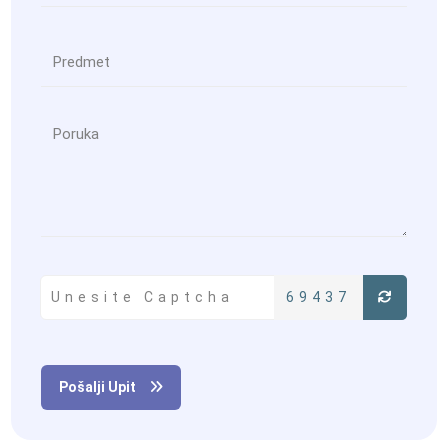
69437
Pošalji Upit