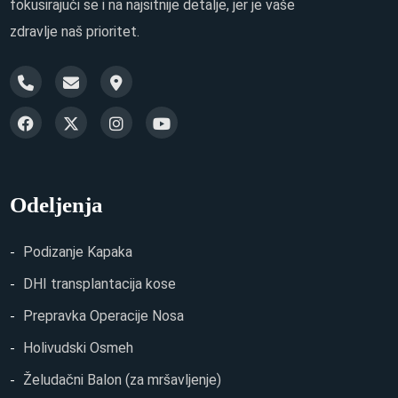
fokusirajući se i na najsitnije detalje, jer je vaše
zdravlje naš prioritet.
Odeljenja
Podizanje Kapaka
DHI transplantacija kose
Prepravka Operacije Nosa
Holivudski Osmeh
Želudačni Balon (za mršavljenje)