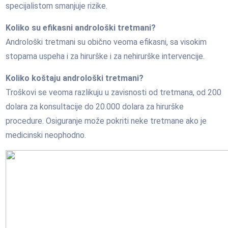
specijalistom smanjuje rizike.
Koliko su efikasni androloški tretmani?
Androloški tretmani su obično veoma efikasni, sa visokim
stopama uspeha i za hirurške i za nehirurške intervencije.
Koliko koštaju androloški tretmani?
Troškovi se veoma razlikuju u zavisnosti od tretmana, od 200
dolara za konsultacije do 20.000 dolara za hirurške
procedure. Osiguranje može pokriti neke tretmane ako je
medicinski neophodno.