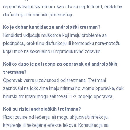
reproduktivnim sistemom, kao što su neplodnost, erektilna
disfunkcija i hormonski poremećaji.
Ko je dobar kandidat za androloški tretman?
Kandidati uključuju muškarce koji imaju probleme sa
plodnošću, erektilnu disfunkciju ili hormonsku neravnotežu
koja utiče na seksualno ili reproduktivno zdravlje.
Koliko dugo je potrebno za oporavak od androloških
tretmana?
Oporavak varira u zavisnosti od tretmana. Tretmani
zasnovani na lekovima imaju minimalno vreme oporavka, dok
hirurški tretmani mogu zahtevati 1-2 nedelje oporavka.
Koji su rizici androloških tretmana?
Rizici zavise od lečenja, ali mogu uključivati infekciju,
krvarenje ili neželjene efekte lekova. Konsultacija sa