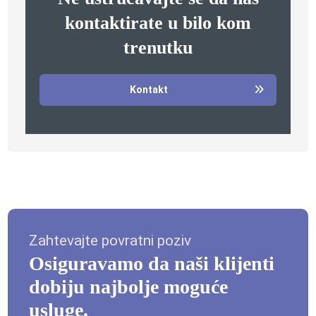
kontaktirate u bilo kom
trenutku
Kontakt
Zahtevajte povratni poziv
Osiguravamo da naši klijenti
dobiju najbolje moguće
usluge.