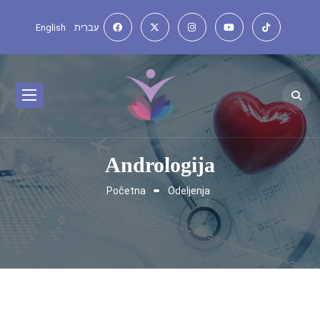
English
עִברִית
Andrologija
Početna
Odeljenja