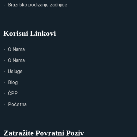
Brazilsko podizanje zadnjice
Korisni Linkovi
O Nama
O Nama
Usluge
Blog
ČPP
Početna
Zatražite Povratni Poziv