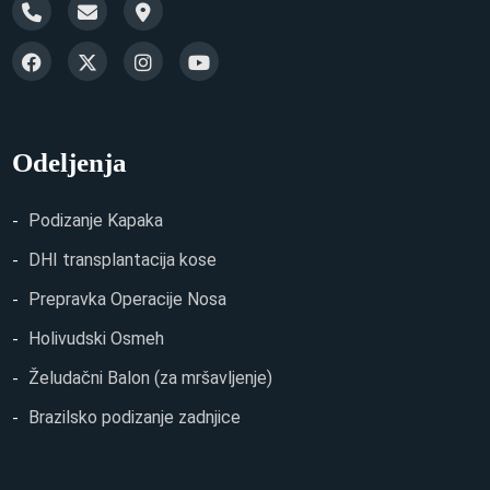
Odeljenja
Podizanje Kapaka
DHI transplantacija kose
Prepravka Operacije Nosa
Holivudski Osmeh
Želudačni Balon (za mršavljenje)
Brazilsko podizanje zadnjice