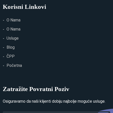
Korisni Linkovi
O Nama
O Nama
Usluge
Blog
ČPP
Početna
Zatražite Povratni Poziv
Osiguravamo da naši klijenti dobiju najbolje moguće usluge.