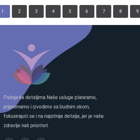
1
2
3
4
5
6
7
8
9
Pažnja ka detaljima Naše usluge planiramo,
pripremamo i izvodimo sa budnim okom,
fokusirajući se i na najsitnije detalje, jer je vaše
zdravlje naš prioritet.