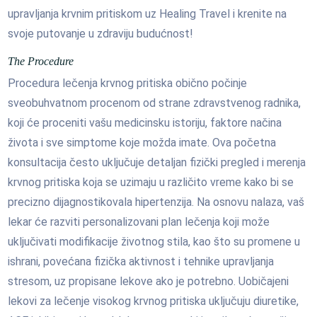
upravljanja krvnim pritiskom uz Healing Travel i krenite na
svoje putovanje u zdraviju budućnost!
The Procedure
Procedura lečenja krvnog pritiska obično počinje
sveobuhvatnom procenom od strane zdravstvenog radnika,
koji će proceniti vašu medicinsku istoriju, faktore načina
života i sve simptome koje možda imate. Ova početna
konsultacija često uključuje detaljan fizički pregled i merenja
krvnog pritiska koja se uzimaju u različito vreme kako bi se
precizno dijagnostikovala hipertenzija. Na osnovu nalaza, vaš
lekar će razviti personalizovani plan lečenja koji može
uključivati modifikacije životnog stila, kao što su promene u
ishrani, povećana fizička aktivnost i tehnike upravljanja
stresom, uz propisane lekove ako je potrebno. Uobičajeni
lekovi za lečenje visokog krvnog pritiska uključuju diuretike,