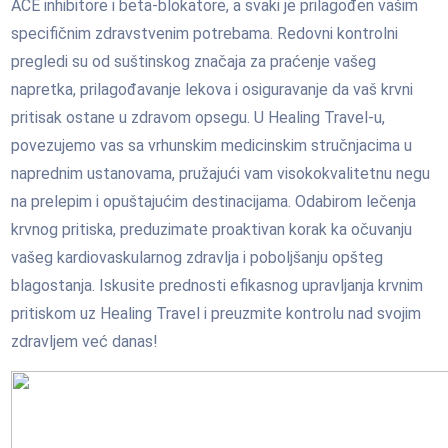
ACE inhibitore i beta-blokatore, a svaki je prilagođen vašim
specifičnim zdravstvenim potrebama. Redovni kontrolni
pregledi su od suštinskog značaja za praćenje vašeg
napretka, prilagođavanje lekova i osiguravanje da vaš krvni
pritisak ostane u zdravom opsegu. U Healing Travel-u,
povezujemo vas sa vrhunskim medicinskim stručnjacima u
naprednim ustanovama, pružajući vam visokokvalitetnu negu
na prelepim i opuštajućim destinacijama. Odabirom lečenja
krvnog pritiska, preduzimate proaktivan korak ka očuvanju
vašeg kardiovaskularnog zdravlja i poboljšanju opšteg
blagostanja. Iskusite prednosti efikasnog upravljanja krvnim
pritiskom uz Healing Travel i preuzmite kontrolu nad svojim
zdravljem već danas!