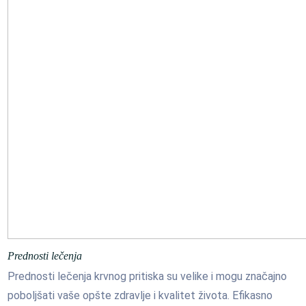
Prednosti lečenja
Prednosti lečenja krvnog pritiska su velike i mogu značajno
poboljšati vaše opšte zdravlje i kvalitet života. Efikasno