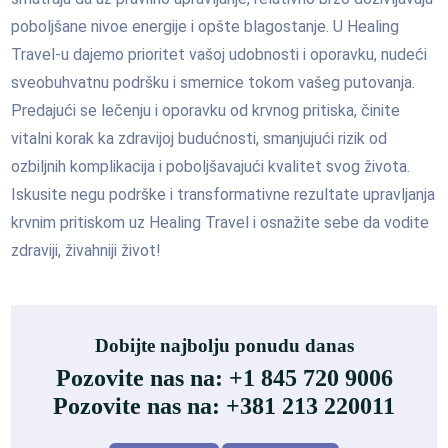
poboljšane nivoe energije i opšte blagostanje. U Healing
Travel-u dajemo prioritet vašoj udobnosti i oporavku, nudeći
sveobuhvatnu podršku i smernice tokom vašeg putovanja.
Predajući se lečenju i oporavku od krvnog pritiska, činite
vitalni korak ka zdravijoj budućnosti, smanjujući rizik od
ozbiljnih komplikacija i poboljšavajući kvalitet svog života.
Iskusite negu podrške i transformativne rezultate upravljanja
krvnim pritiskom uz Healing Travel i osnažite sebe da vodite
zdraviji, živahniji život!
Dobijte najbolju ponudu danas
Pozovite nas na: +1 845 720 9006
Pozovite nas na: +381 213 220011