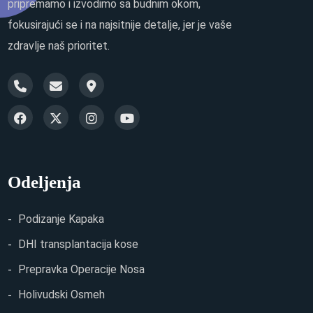
pripremamo i izvodimo sa budnim okom,
fokusirajući se i na najsitnije detalje, jer je vaše
zdravlje naš prioritet.
Odeljenja
Podizanje Kapaka
DHI transplantacija kose
Prepravka Operacije Nosa
Holivudski Osmeh