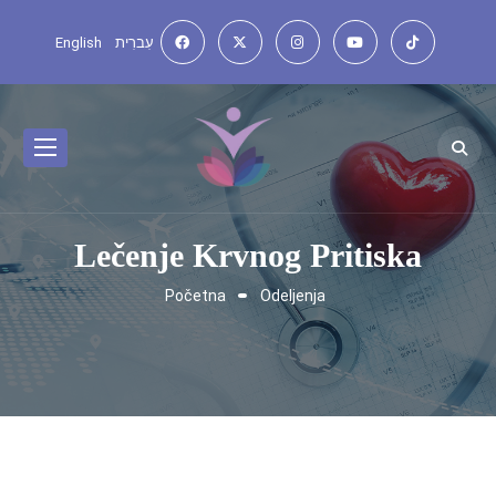
English
עִברִית
Lečenje Krvnog Pritiska
Početna
Odeljenja