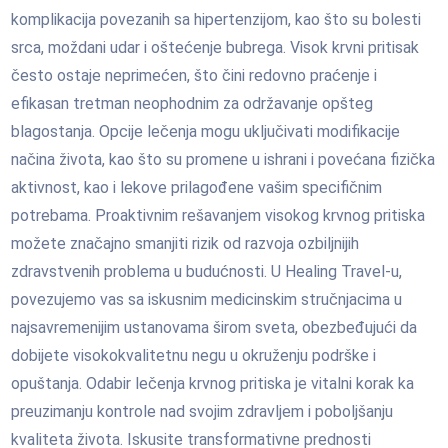
komplikacija povezanih sa hipertenzijom, kao što su bolesti
srca, moždani udar i oštećenje bubrega. Visok krvni pritisak
često ostaje neprimećen, što čini redovno praćenje i
efikasan tretman neophodnim za održavanje opšteg
blagostanja. Opcije lečenja mogu uključivati modifikacije
načina života, kao što su promene u ishrani i povećana fizička
aktivnost, kao i lekove prilagođene vašim specifičnim
potrebama. Proaktivnim rešavanjem visokog krvnog pritiska
možete značajno smanjiti rizik od razvoja ozbiljnijih
zdravstvenih problema u budućnosti. U Healing Travel-u,
povezujemo vas sa iskusnim medicinskim stručnjacima u
najsavremenijim ustanovama širom sveta, obezbeđujući da
dobijete visokokvalitetnu negu u okruženju podrške i
opuštanja. Odabir lečenja krvnog pritiska je vitalni korak ka
preuzimanju kontrole nad svojim zdravljem i poboljšanju
kvaliteta života. Iskusite transformativne prednosti