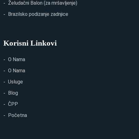
Želudačni Balon (za mršavljenje)
Brazilsko podizanje zadnjice
Korisni Linkovi
O Nama
O Nama
Usluge
Blog
ČPP
Početna