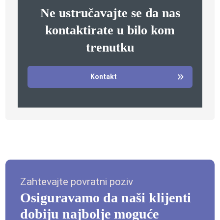
Ne ustručavajte se da nas
kontaktirate u bilo kom
trenutku
Kontakt
Zahtevajte povratni poziv
Osiguravamo da naši klijenti
dobiju najbolje moguće