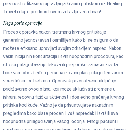
prednosti efikasnog upravljanja krvnim pritiskom uz Healing
Travel i dajte prednost svom zdravlju već danas!
Nega posle operacije
Proces oporavka nakon tretmana krvnog pritiska je
generalno jednostavan i osmišljen kako bi se osiguralo da
možete efikasno upravljati svojim zdravljem napred. Nakon
vaših inicijalnih konsultacija i svih neophodnih procedura, kao
što su prilagođavanje lekova ili preporuke za način života,
biće vam obezbeđen personalizovani plan prilagođen vašim
specifičnim potrebama. Oporavak prvenstveno uključuje
pridržavanje ovog plana, koji može uključivati promene u
ishrani, redovnu fizičku aktivnost i dosledno praćenje krvnog
pritiska kod kuće. Važno je da prisustvujete naknadnim
pregledima kako biste procenili vaš napredak i izvršili sva
neophodna prilagođavanja vašeg lečenja. Mnogi pacijenti
smatraju da uz pravilno upravljanje, relativno brzo doživljavaju