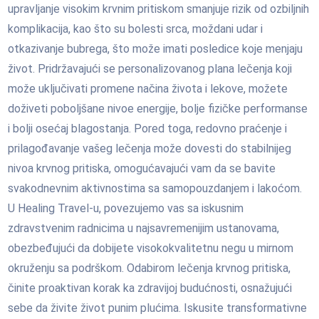
upravljanje visokim krvnim pritiskom smanjuje rizik od ozbiljnih
komplikacija, kao što su bolesti srca, moždani udar i
otkazivanje bubrega, što može imati posledice koje menjaju
život. Pridržavajući se personalizovanog plana lečenja koji
može uključivati promene načina života i lekove, možete
doživeti poboljšane nivoe energije, bolje fizičke performanse
i bolji osećaj blagostanja. Pored toga, redovno praćenje i
prilagođavanje vašeg lečenja može dovesti do stabilnijeg
nivoa krvnog pritiska, omogućavajući vam da se bavite
svakodnevnim aktivnostima sa samopouzdanjem i lakoćom.
U Healing Travel-u, povezujemo vas sa iskusnim
zdravstvenim radnicima u najsavremenijim ustanovama,
obezbeđujući da dobijete visokokvalitetnu negu u mirnom
okruženju sa podrškom. Odabirom lečenja krvnog pritiska,
činite proaktivan korak ka zdravijoj budućnosti, osnažujući
sebe da živite život punim plućima. Iskusite transformativne