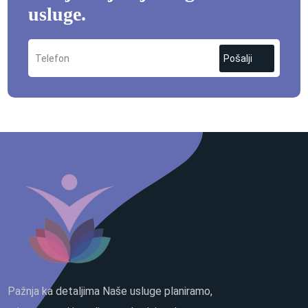
usluge.
Pošalji
Pažnja ka detaljima Naše usluge planiramo,