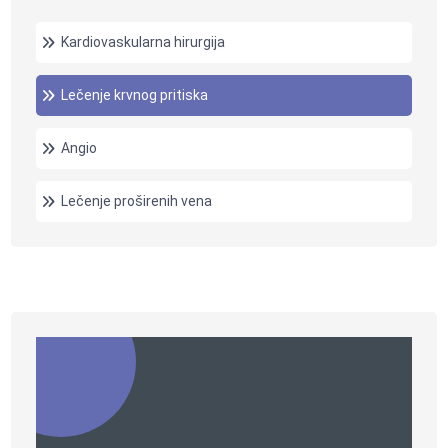
Kardiovaskularna hirurgija
Lečenje krvnog pritiska
Angio
Lečenje proširenih vena