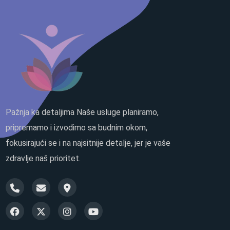
Pažnja ka detaljima Naše usluge planiramo,
pripremamo i izvodimo sa budnim okom,
fokusirajući se i na najsitnije detalje, jer je vaše
zdravlje naš prioritet.