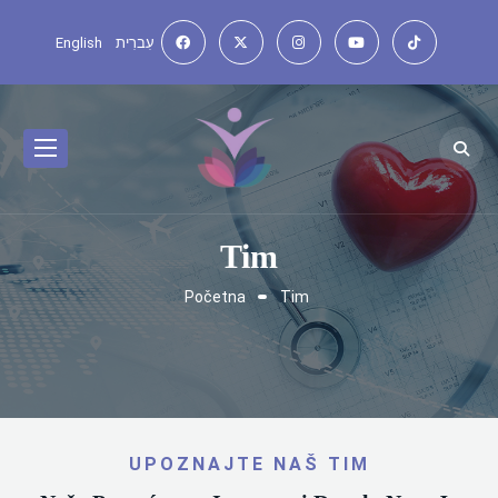
English
עִברִית
Tim
Početna
Tim
UPOZNAJTE NAŠ TIM