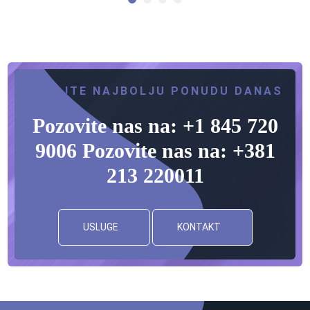
DOBIJTE NAJBOLJU PONUDU DANAS
Pozovite nas na: +1 845 720
9006 Pozovite nas na: +381
213 220011
USLUGE
KONTAKT