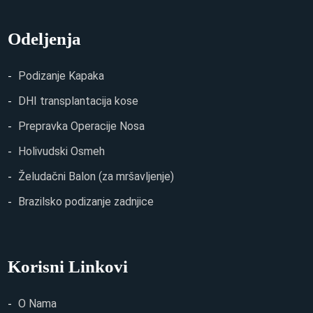
Odeljenja
Podizanje Kapaka
DHI transplantacija kose
Prepravka Operacije Nosa
Holivudski Osmeh
Želudačni Balon (za mršavljenje)
Brazilsko podizanje zadnjice
Korisni Linkovi
O Nama