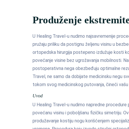
Produženje ekstremit
U Healing Travel-u nudimo najsavremenije proce
pružaju priliku da postignu željenu visinu u bez
ortopedska hirurgija postepeno izdužuje kosti k
povećanje visine bez ugrožavanja mobilnosti. Naš
postoperativna nega obezbeđuju optimalne rezu
Travel, ne samo da dobijate medicinsku negu sve
tokom svog medicinskog putovanja, čineći vašu 
Uvod
U Healing Travel-u nudimo napredne procedure 
povećanu visinu i poboljšanu fizičku simetriju. Ov
produžavanje kostiju nogu korišćenjem specijali
vremena. Procedura koju izvode stručni ortopedi