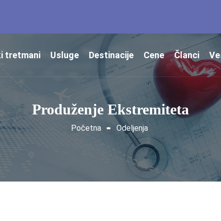
i tretmani
Usluge
Destinacije
Cene
Članci
Ve
Produženje Ekstremiteta
Početna
Odeljenja