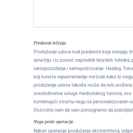
Prednosti lečenja
Produženje udova nudi prednosti koje menjaju živ
simetriju. Uz pomoć naprednih hirurških tehnika, p
samopouzdanje i samopoštovanje. Healing Trave
koji koriste najsavremenije metode kako bi osigu
produženje udova takođe može da reši urođena st
sveobuhvatne usluge medicinskog turizma, ovo 
kombinujući stručnu negu sa personalizovanim 
Dozvolite nam da vam pomognemo da poboljšate
Nega posle operacije
Nakon operacije produženja ekstremiteta, odgo