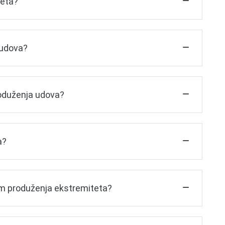
teta?
 udova?
roduženja udova?
a?
jom produženja ekstremiteta?