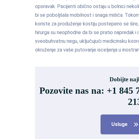
oporavak. Pacijenti obično ostaju u bolnici nekol
bi se poboljšala mobilnost i snaga mišića. Tokom p
koriste za produženje kostiju postepeno se šir
hirurga su neophodne da bi se pratio napredak i 
sveobuhvatnu negu, uključujući medicinsku koor
okruženje za vaše putovanje isceljenja u inostra
Dobijte na
Pozovite nas na: +1 845 
21
Usluge