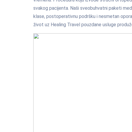
svakog pacijenta. Naši sveobuhvatni paketi med
klase, postoperativnu podršku i nesmetan opor
život uz Healing Travel pouzdane usluge produž