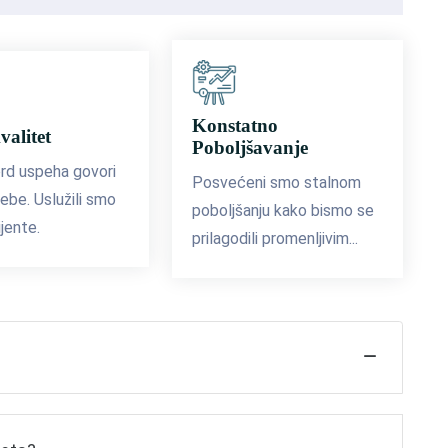
Konstatno
valitet
Poboljšavanje
rd uspeha govori
Posvećeni smo stalnom
ebe. Uslužili smo
poboljšanju kako bismo se
ijente.
prilagodili promenljivim...