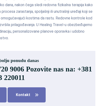
iko dana, nakon čega sledi redovna fizikalna terapija kako
rocesa zarastanja, spoljašnji ili unutrašnji uređaji koji se
e, omogućavajući kostima da rastu. Redovne kontrole kod
izvršila prilagođavanja. U Healing Travel-u obezbeđujemo
dinaciju, personalizovane planove oporavka i udobno
nstvo.
jbolju ponudu danas
720 9006 Pozovite nas na: +381
3 220011
Kontakt