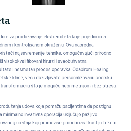
eta
dure za produžavanje ekstremiteta koje pojedincima
bednom i kontrolisanom okruženju. Ova napredna
oristeći najsavremenije tehnike, omogućavajući prirodno
i visokokvalifikovani hirurzi i sveobuhvatna
ltate i nesmetan proces oporavka. Odabirom Healing
tske klase, već i doživljavate personalizovanu podršku
transformaciju što je moguće neprimetnijom i bez stresa.
produženja udova koje pomažu pacijentima da postignu
a minimalno invazivna operacija uključuje pažljivo
zovanog uređaja koji promoviše prirodni rast kostiju tokom
, procedura je sigurna, precizna i prilagođena potrebama