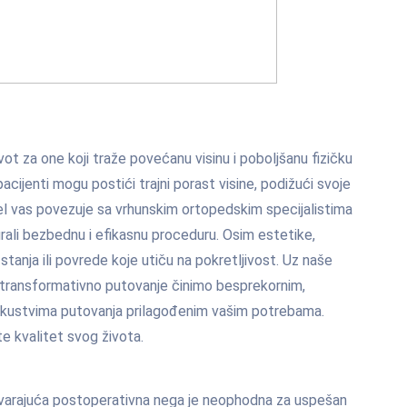
ot za one koji traže povećanu visinu i poboljšanu fizičku
acijenti mogu postići trajni porast visine, podižući svoje
l vas povezuje sa vrhunskim ortopedskim specijalistima
rali bezbednu i efikasnu proceduru. Osim estetike,
anja ili povrede koje utiču na pokretljivost. Uz naše
transformativno putovanje činimo besprekornim,
iskustvima putovanja prilagođenim vašim potrebama.
 kvalitet svog života.
varajuća postoperativna nega je neophodna za uspešan