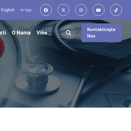
English
עִברִית
Kontaktirajte
sti
O Nama
Više
Nas