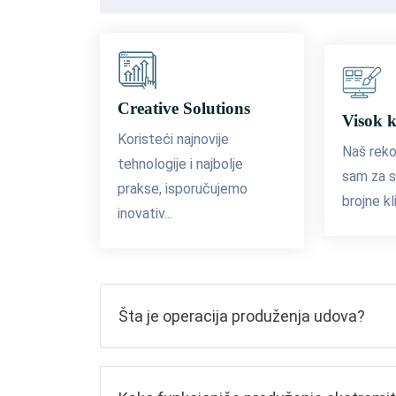
Creative Solutions
Visok k
Koristeći najnovije
Naš reko
tehnologije i najbolje
sam za s
prakse, isporučujemo
brojne kl
inovativ...
Šta je operacija produženja udova?