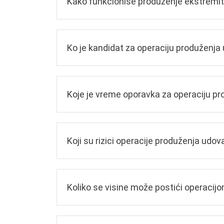
Kako funkcioniše produženje ekstremi
Ko je kandidat za operaciju produženja
Koje je vreme oporavka za operaciju p
Koji su rizici operacije produženja udov
Koliko se visine može postići operaci