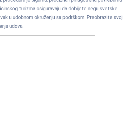
icinskog turizma osiguravaju da dobijete negu svetske
avak u udobnom okruženju sa podrškom. Preobrazite svoj
enja udova.