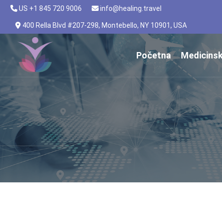
US +1 845 720 9006
info@healing.travel
400 Rella Blvd #207-298, Montebello, NY 10901, USA
Početna
Medicinsk