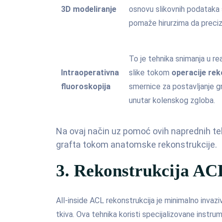
3D modeliranje
osnovu slikovnih podataka s
pomaže hirurzima da precizn
To je tehnika snimanja u r
Intraoperativna
slike tokom
operacije re
fluoroskopija
smernice za postavljanje gr
unutar kolenskog zgloba.
Na ovaj način uz pomoć ovih naprednih teh
grafta tokom anatomske rekonstrukcije.
3. Rekonstrukcija ACL
All-inside ACL rekonstrukcija je minimalno invazi
tkiva. Ova tehnika koristi specijalizovane instr