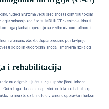
dina, nudeći hirurzima veću preciznost i kontrolu tokom
gija snimanja kao što su MRI ili CT skeniranje, hirurzi
on toga planiraju operaciju sa većim nivoom tačnosti.
alnom vremenu, obezbeđujući precizno postavljanje
vesti do boljih dugoročnih ishoda i smanjenja rizika od
a i rehabilitacija
takođe su odigrale ključnu ulogu u poboljšanju ishoda
L.
Osim toga, danas su napredni protokoli rehabilitacije
akle, ne morate da brinete o vremenu oporavka i funkciji