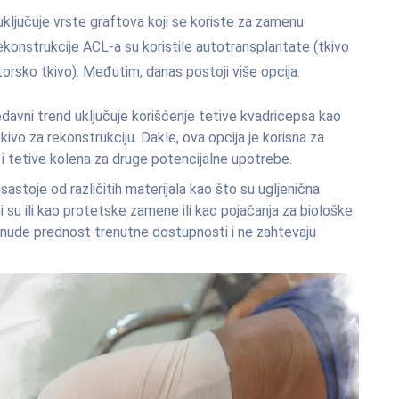
 uključuje vrste graftova koji se koriste za zamenu
ekonstrukcije ACL-a su koristile autotransplantate (tkivo
torsko tkivo). Međutim, danas postoji više opcija:
avni trend uključuje korišćenje tetive kvadricepsa kao
vo za rekonstrukciju. Dakle, ova opcija je korisna za
 i tetive kolena za druge potencijalne upotrebe.
sastoje od različitih materijala kao što su ugljenična
ni su ili kao protetske zamene ili kao pojačanja za biološke
i nude prednost trenutne dostupnosti i ne zahtevaju