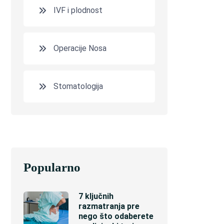
IVF i plodnost
Operacije Nosa
Stomatologija
Popularno
7 ključnih
razmatranja pre
nego što odaberete