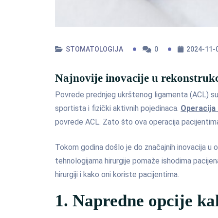
STOMATOLOGIJA
0
2024-11-
Najnovije inovacije u rekonstrukc
Povrede prednjeg ukrštenog ligamenta (ACL) s
sportista i fizički aktivnih pojedinaca.
Operacija
povrede ACL. Zato što ova operacija pacijentima
Tokom godina došlo je do značajnih inovacija u o
tehnologijama hirurgije pomaže ishodima pacijena
hirurgiji i kako oni koriste pacijentima.
1. Napredne opcije ka