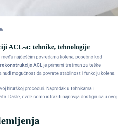
06
iji ACL-a: tehnike, tehnologije
u među najčešćim povredama kolena, posebno kod
 rekonstrukcije ACL
je primarni tretman za teške
 nudi mogućnost da povrate stabilnost i funkciju kolena.
voj hirurškoj proceduri. Napredak u tehnikama i
ta. Dakle, ovde ćemo istražiti najnovija dostignuća u ovoj
lemljenja