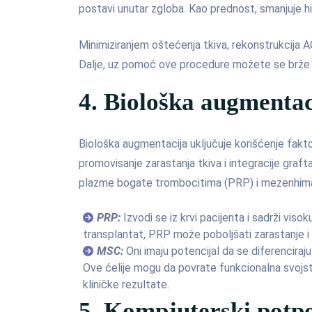
postavi unutar zgloba. Kao prednost, smanjuje h
Minimiziranjem oštećenja tkiva, rekonstrukcija A
Dalje, uz pomoć ove procedure možete se brže v
4. Biološka augmentac
Biološka augmentacija uključuje korišćenje faktor
promovisanje zarastanja tkiva i integracije grafta
plazme bogate trombocitima (PRP) i mezenhimaln
PRP:
Izvodi se iz krvi pacijenta i sadrži viso
transplantat, PRP može poboljšati zarastanje i 
MSC:
Oni imaju potencijal da se diferenciraju 
Ove ćelije mogu da povrate funkcionalna svojst
kliničke rezultate.
5. Kompjuterski potp