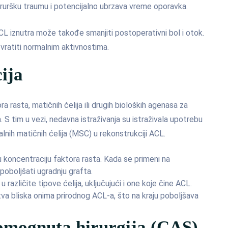
iruršku traumu i potencijalno ubrzava vreme oporavka.
CL iznutra može takođe smanjiti postoperativni bol i otok.
ratiti normalnim aktivnostima.
ija
a rasta, matičnih ćelija ili drugih bioloških agenasa za
. S tim u vezi, nedavna istraživanja su istraživala upotrebu
ih matičnih ćelija (MSC) u rekonstrukciji ACL.
ku koncentraciju faktora rasta. Kada se primeni na
poboljšati ugradnju grafta.
u različite tipove ćelija, uključujući i one koje čine ACL.
va bliska onima prirodnog ACL-a, što na kraju poboljšava
omognuta hirurgija (CAS)