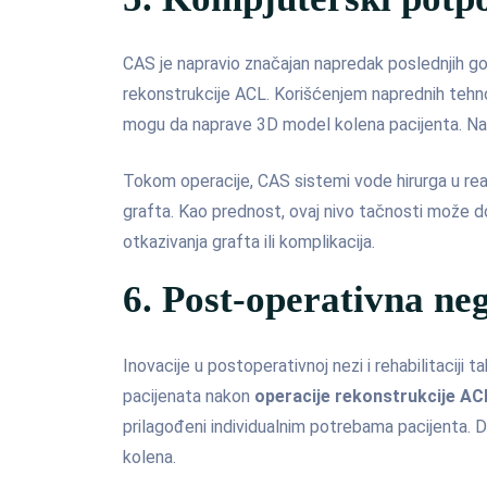
CAS je napravio značajan napredak poslednjih go
rekonstrukcije ACL. Korišćenjem naprednih tehnolo
mogu da naprave 3D model kolena pacijenta. Nak
Tokom operacije, CAS sistemi vode hirurga u re
grafta. Kao prednost, ovaj nivo tačnosti može do
otkazivanja grafta ili komplikacija.
6. Post-operativna neg
Inovacije u postoperativnoj nezi i rehabilitaciji 
pacijenata nakon
operacije rekonstrukcije AC
prilagođeni individualnim potrebama pacijenta. D
kolena.