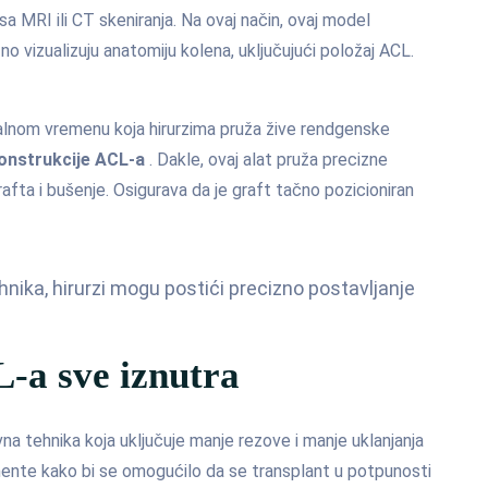
a MRI ili CT skeniranja. Na ovaj način, ovaj model
o vizualizuju anatomiju kolena, uključujući položaj ACL.
ealnom vremenu koja hirurzima pruža žive rendgenske
konstrukcije ACL-a
. Dakle, ovaj alat pruža precizne
afta i bušenje. Osigurava da je graft tačno pozicioniran
nika, hirurzi mogu postići precizno postavljanje
-a sve iznutra
vna tehnika koja uključuje manje rezove i manje uklanjanja
umente kako bi se omogućilo da se transplant u potpunosti