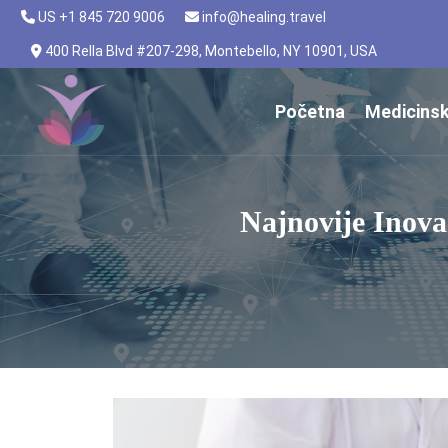
US +1 845 720 9006
info@healing.travel
400 Rella Blvd #207-298, Montebello, NY 10901, USA
Početna
Medicinsk
Najnovije Inova