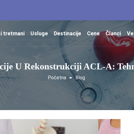
i tretmani
Usluge
Destinacije
Cene
Članci
Ve
cije U Rekonstrukciji ACL-A: Tehn
Početna
Blog