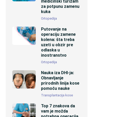
medicinski turizam
za potpunu zamenu
kuka
Ortopedija
Putovanje na
operaciju zamene
kolena: šta treba
uzeti u obzir pre
odlaska u
inostranstvo
Ortopedija
Nauka iza DHI-ja:
Obnavljanje
prirodnih linija kose
pomoću nauke
Transplantacija kose
Top 7 znakova da
vam je možda
potrebna operacija