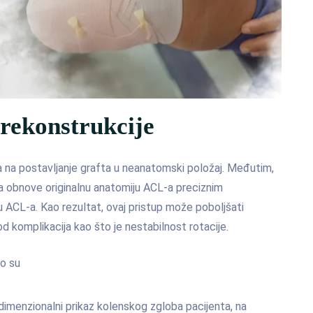
rekonstrukcije
la na postavljanje grafta u neanatomski položaj. Međutim,
da obnove originalnu anatomiju ACL-a preciznim
u ACL-a. Kao rezultat, ovaj pristup može poboljšati
 od komplikacija kao što je nestabilnost rotacije.
to su
dimenzionalni prikaz kolenskog zgloba pacijenta, na