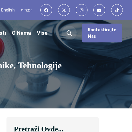
English
עִברִית
Kontaktirajte
sti
O Nama
Više
Nas
ike, Tehnologije
Pretraži Ovde...