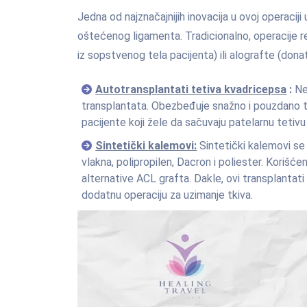
Jedna od najznačajnijih inovacija u ovoj operaciji
oštećenog ligamenta. Tradicionalno, operacije r
iz sopstvenog tela pacijenta) ili alografte (dona
Autotransplantati tetiva kvadricepsa
:
Ned
transplantata. Obezbeđuje snažno i pouzdano tki
pacijente koji žele da sačuvaju patelarnu tetivu
Sintetički kalemovi:
Sintetički kalemovi se 
vlakna, polipropilen, Dacron i poliester. Korišće
alternative ACL grafta. Dakle, ovi transplantat
dodatnu operaciju za uzimanje tkiva.